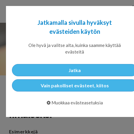
Jatkamalla sivulla hyväksyt
evästeiden käytön
Ole hyvä ja valitse alta, kuinka saamme käyttää
evästeitä
Jatka
Lataa tästä IT-osaston KPI-
Vain pakolliset evästeet, kiitos
seurantamittaripohja
Muokkaa evästeasetuksia
ilmaiseksi
Esimerkkejä