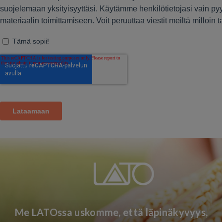
Me LATOssa uskomme, että läpinäkyvyys,