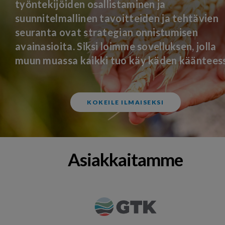
työntekijöiden osallistaminen ja
suunnitelmallinen tavoitteiden ja tehtävien
seuranta ovat strategian onnistumisen
avainasioita. Siksi loimme sovelluksen, jolla
muun muassa kaikki tuo käy käden kääntees
KOKEILE ILMAISEKSI
Asiakkaitamme