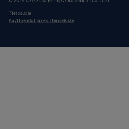
© 2024 LATO Leadership Automation Tools Ltd
Tietosuoja
Käyttöehdot ja rekisteriseloste