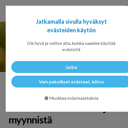
Jatkamalla sivulla hyväksyt
evästeiden käytön
Ole hyvä ja valitse alta, kuinka saamme käyttää
evästeitä
Jatka
Vain pakolliset evästeet, kiitos
Paavo Kytölä vastaamaan
Muokkaa evästeasetuksia
LATOn asiakkuuksista ja
myynnistä