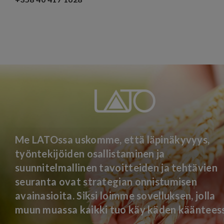
Me LATOssa uskomme, että läpinäkyvyys,
työntekijöiden osallistaminen ja
suunnitelmallinen tavoitteiden ja tehtävien
seuranta ovat strategian onnistumisen
avainasioita. Siksi loimme sovelluksen, jolla
muun muassa kaikki tuo käy käden kääntees