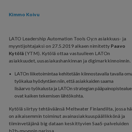
Kimmo Koivu
LATO Leadership Automation Tools Oy:n asiakkuus- ja
myyntijohtajaksi on 27.5.2019 alkaen nimitetty
Paavo
Kytölä
(YTM). Kytölä ottaa vastuulleen LATOn
asiakkuudet, uusasiakashankinnan ja digimarkkinnoinnin.
LATOn liiketoimintaa kehitetään kiinnostavalla tavalla om
työkalua hyödyntäen niin, että asiakkaiden saama
lisäarvo työkalusta ja LATOn strategian pääpainopistealue
ovat kaiken tekemisen lähtökohta.
Kytölä siirtyy tehtäväänsä Meltwater Finlandilta, jossa h
on aikaisemmin toiminut avainasiakkuuspäällikkönä ja
tiiminvetäjänä big dataan keskittyvien SaaS-palveluiden
b2b-myynnin parissa.