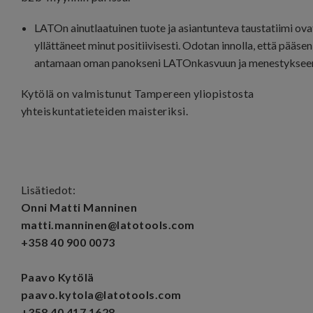
LATOn ainutlaatuinen tuote ja asiantunteva taustatiimi ova
yllättäneet minut positiivisesti. Odotan innolla, että pääsen
antamaan oman panokseni LATOnkasvuun ja menestyksee
Kytölä on valmistunut Tampereen yliopistosta
yhteiskuntatieteiden maisteriksi.
Lisätiedot:
Onni Matti Manninen
matti.manninen@latotools.com
+358 40 900 0073
Paavo Kytölä
paavo.kytola@latotools.com
+358 40 417 1628