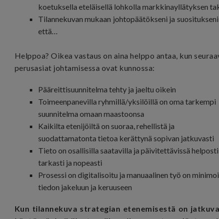
koetuksella eteläisellä lohkolla markkinayllätyksen ta
Tilannekuvan mukaan johtopäätökseni ja suositukseni
että…
Helppoa? Oikea vastaus on aina helppo antaa, kun seuraa
perusasiat johtamisessa ovat kunnossa:
Pääreittisuunnitelma tehty ja jaeltu oikein
Toimeenpanevilla ryhmillä/yksilöillä on oma tarkempi
suunnitelma omaan maastoonsa
Kaikilta etenijöiltä on suoraa, rehellistä ja
suodattamatonta tietoa kerättynä sopivan jatkuvasti
Tieto on osallisilla saatavilla ja päivitettävissä helposti
tarkasti ja nopeasti
Prosessi on digitalisoitu ja manuaalinen työ on minimo
tiedon jakeluun ja keruuseen
Kun tilannekuva strategian etenemisestä on jatkuva