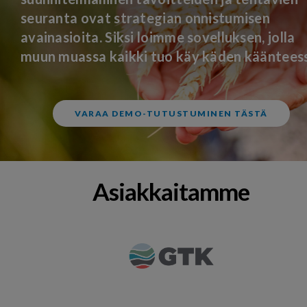
seuranta ovat strategian onnistumisen
avainasioita. Siksi loimme sovelluksen, jolla
muun muassa kaikki tuo käy käden kääntees
VARAA DEMO-TUTUSTUMINEN TÄSTÄ
Asiakkaitamme