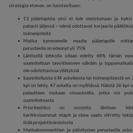
strategia etenee, on luonteeltaan:
13 pääetapista yksi ei tule onnistumaan ja kaksi
pahasti jäljessä – nämä odottavat korjaavia päätöksi
toimenpiteitä
Matka kymmenelle muulle pääetapille mittar
perusteella on edennyt yli 75%
Läntisellä lohkolla ollaan edetty 68% tämän vuo
suunniteltuun tavoitteeseen nähden ja loppumatkall
ole odotettavissa yllätyksiä
Suunnitelluista 634 askeleesta tai toimenpiteestä on
kpl on tehty. 47 askelta on myöhässä. Näistä 26 kpl 
palautteen mukaan sivuaskeilta, jotka voi pois
suunnitelmasta
Prioriteetiksi on nostettu läntisen loh
karikkoisemmat etapit ja sinne saatu siirretty tekij
lisää projektitoimistosta
Matkakommenttien ja päivitysten perusteella usko