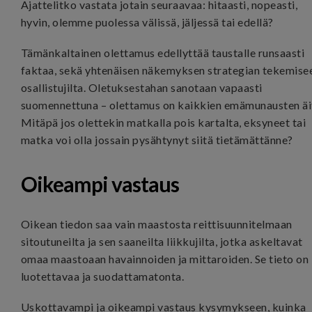
Ajattelitko vastata jotain seuraavaa: hitaasti, nopeasti,
hyvin, olemme puolessa välissä, jäljessä tai edellä?
Tämänkaltainen olettamus edellyttää taustalle runsaasti
faktaa, sekä yhtenäisen näkemyksen strategian tekemise
osallistujilta. Oletuksestahan sanotaan vapaasti
suomennettuna – olettamus on kaikkien emämunausten äit
Mitäpä jos olettekin matkalla pois kartalta, eksyneet tai
matka voi olla jossain pysähtynyt siitä tietämättänne?
Oikeampi vastaus
Oikean tiedon saa vain maastosta reittisuunnitelmaan
sito
utuneilta ja sen saaneilta liikkujilta, jotka askeltavat
omaa maastoaan havainnoiden ja mittaroiden. Se tieto on
luotettavaa ja suodattamatonta.
Uskottavampi ja oikeampi vastaus kysymykseen, kuinka