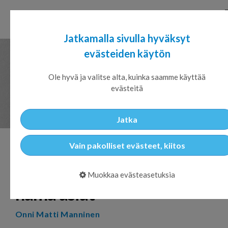
Jatkamalla sivulla hyväksyt
evästeiden käytön
Ole hyvä ja valitse alta, kuinka saamme käyttää
evästeitä
Jatka
Pysy kartalla strategiasi
Vain pakolliset evästeet, kiitos
edistymisestä — tiedosta
Muokkaa evästeasetuksia
nämä asiat
Onni Matti Manninen