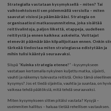
Strategialla vastataan kysymyksellä – miten? Tai
vaihtoehtoisesti sen pidemmällä versiolla – miten
saavutat visiosi ja päämäärääsi. Strategia on
organisaatiosi matkasuunnnitelma, joka sisältää
reittivalintoja, paljon liikettä, etappeja, uudelleen
reititystä ja ennen kaikkea: askeleita. Voittajat
etenevät päämäärään kilpailijoitaan ennen. Onkin sii
tärkeää tiedostaa miten strategiassa edistytään ja
mihin tulisi kääntyä seuraavaksi.
Siispä ”
Kuinka strategia etenee
?” –kysymykseen
vastataan kertomalla nykyinen kuljettu matka, sijainti,
vauhti ja näkemys tulevasta reitistä. Onko tämä oleelline
kysymys? Jos et tiedä sijaintia, vauhtia ja suuntaa, on hyvi
vaikeaa tehdä päätöksiä, mitä tehdä seuraavaksi.
Miten kysymykseen sitten pitäisi vastata? Kysyjä –
useimmiten hallitus – haluaa tietää rehellisen vastauksen.