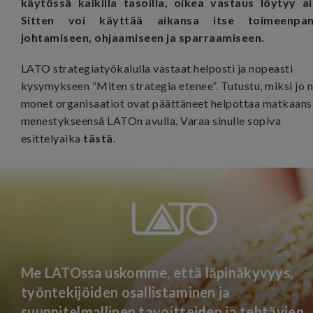
käytössä kaikilla tasoilla, oikea vastaus löytyy ai
Sitten voi käyttää aikansa itse toimeenpa
johtamiseen, ohjaamiseen ja sparraamiseen.
LATO strategiatyökalulla vastaat helposti ja nopeasti
kysymykseen ”Miten strategia etenee”. Tutustu, miksi jo n
monet organisaatiot ovat päättäneet helpottaa matkaans
menestykseensä LATOn avulla. Varaa sinulle sopiva
esittelyaika
tästä
.
Me LATOssa uskomme, että läpinäkyvyys,
työntekijöiden osallistaminen ja
suunnitelmallinen tavoitteiden ja tehtävien