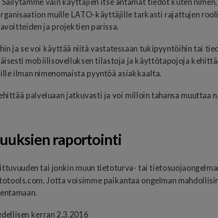
. Säilytämme vain käyttäjien itse antamat tiedot kuten nimen
nisaation muille LATO-käyttäjille tarkasti rajattujen roolien
avoitteiden ja projektien parissa.
hin ja se voi käyttää niitä vastatessaan tukipyyntöihin tai 
isesti mobiilisovelluksen tilastoja ja käyttötapojoja kehittä
lille ilman nimenomaista pyyntöä asiakkaalta.
tää palveluaan jatkuvasti ja voi milloin tahansa muuttaa nä
vuuksien raportointi
ttuvuuden tai jonkin muun tietoturva- tai tietosuojaongelma
)latotools.com. Jotta voisimme paikantaa ongelman mahdolli
dentamaan.
edellisen kerran 2.3.2016