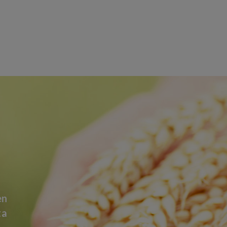
en
ta