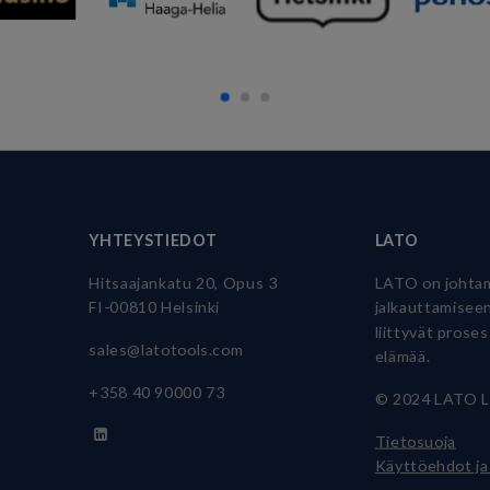
YHTEYSTIEDOT
LATO
Hitsaajankatu 20, Opus 3
LATO on johtam
FI-00810 Helsinki
jalkauttamiseen
liittyvät prose
sales@latotools.com
elämää.
+358 40
90000 73
© 2024 LATO L
Tietosuoja
Käyttöehdot ja 