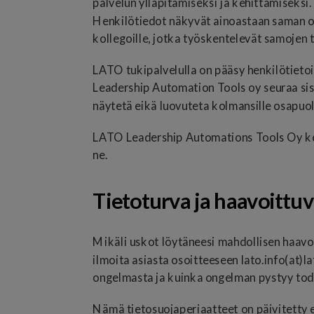
palvelun ylläpitämiseksi ja kehittämiseksi
Henkilötiedot näkyvät ainoastaan saman orga
kollegoille, jotka työskentelevät samojen t
LATO tukipalvelulla on pääsy henkilötietoi
Leadership Automation Tools oy seuraa sisä
näytetä eikä luovuteta kolmansille osapuo
LATO Leadership Automations Tools Oy kehit
ne.
Tietoturva ja haavoittu
Mikäli uskot löytäneesi mahdollisen haavoi
ilmoita asiasta osoitteeseen lato.info(at
ongelmasta ja kuinka ongelman pystyy to
Nämä tietosuojaperiaatteet on päivitetty 