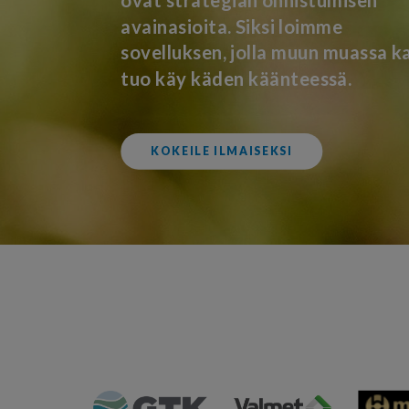
ovat strategian onnistumisen
avainasioita. Siksi loimme
sovelluksen, jolla muun muassa ka
tuo käy käden käänteessä.
KOKEILE ILMAISEKSI