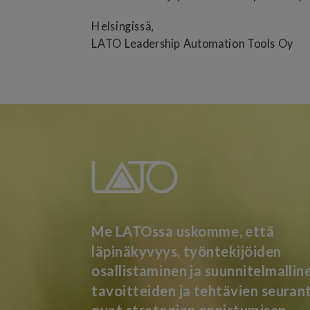
Helsingissä,
LATO Leadership Automation Tools Oy
Me LATOssa uskomme, että
läpinäkyvyys, työntekijöiden
osallistaminen ja suunnitelmallin
tavoitteiden ja tehtävien seuran