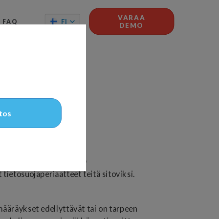
VARAA
FI
FAQ
DEMO
itos
ools Oy:n tarjoaman LATO
tietosuojaperiaatteet teitä sitoviksi.
määräykset edellyttävät tai on tarpeen