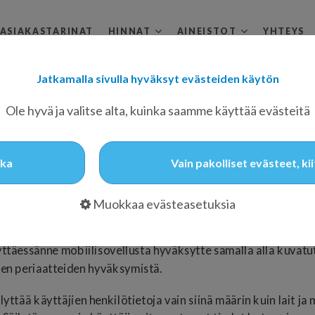
ASIAKASTARINAT
HINNAT
AINEISTOT
YHTEYS
Jatkamalla sivulla hyväksyt evästeiden käytön
Ole hyvä ja valitse alta, kuinka saamme käyttää evästeitä
tka
Vain pakolliset evästeet, ki
Muokkaa evästeasetuksia
ä tietosuojaperiaatteet ennen LATO Leadership Automation T
ttäessänne mobiilisovellusta hyväksytte samalla alla kuvatut 
jen periaatteiden hyväksymistä.
tää käyttäjien henkilötietoja vain siinä määrin kuin lait ja 