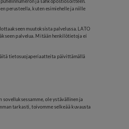
, puhelinnumeron ja sähköpostiosoitteen.
 perusteella, kuten esimiehelle ja niille
tiedottaakseen muutoksista palvelussa. LATO
äkseen palvelua. Mitään henkilötietoja ei
itä tietosuojaperiaatteita päivittämällä
n sovelluksessamme, ole ystävällinen ja
simman tarkasti, toivomme selkeää kuvausta