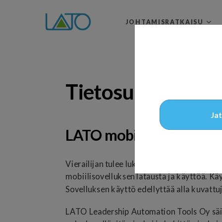
JOHTAMISRATKAISU
Tietosuoja
Ja
LATO mobiilisovellus
Vierailijan tulee lukea huolellisesti näm
mobiilisovelluksen latausta ja käyttöä. Käy
Sovelluksen käyttö edellyttää alla kuvattu
LATO Leadership Automation Tools Oy säilyt