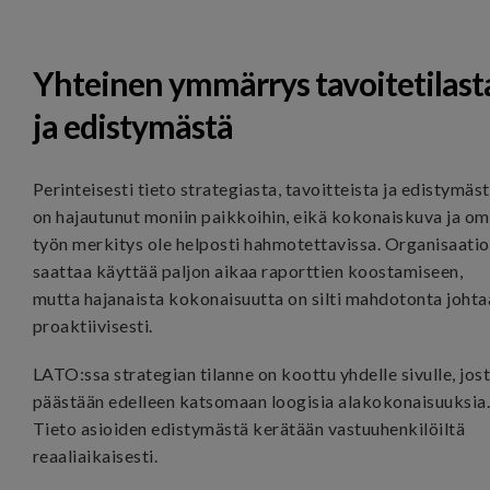
Yhteinen ymmärrys tavoitetilast
ja edistymästä
Perinteisesti tieto strategiasta, tavoitteista ja edistymäs
on hajautunut moniin paikkoihin, eikä kokonaiskuva ja o
työn merkitys ole helposti hahmotettavissa. Organisaatio
saattaa käyttää paljon aikaa raporttien koostamiseen,
mutta hajanaista kokonaisuutta on silti mahdotonta johta
proaktiivisesti.
LATO:ssa strategian tilanne on koottu yhdelle sivulle, jos
päästään edelleen katsomaan loogisia alakokonaisuuksia
Tieto asioiden edistymästä k
erätään vastuuhenkilöiltä
reaaliaikaisesti.