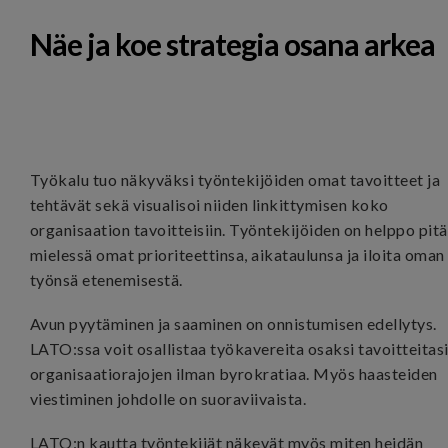
Näe ja koe strategia osana arkea
Työkalu tuo näkyväksi työntekijöiden omat tavoitteet ja
tehtävät sekä visualisoi niiden linkittymisen koko
organisaation tavoitteisiin. Työntekijöiden on helppo pit
mielessä omat prioriteettinsa, aikataulunsa ja iloita oman
työnsä etenemisestä.
Avun pyytäminen ja saaminen on onnistumisen edellytys.
LATO:ssa voit osallistaa työkavereita osaksi tavoitteitasi
organisaatiorajojen ilman byrokratiaa. Myös haasteiden
viestiminen johdolle on suoraviivaista.
LATO:n kautta työntekijät näkevät myös miten heidän