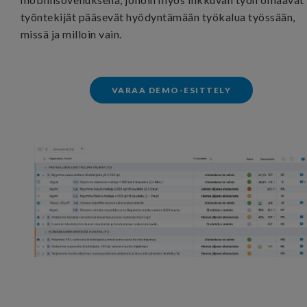
työntekijät pääsevät hyödyntämään työkalua työssään,
missä ja milloin vain.
VARAA DEMO-ESITTELY