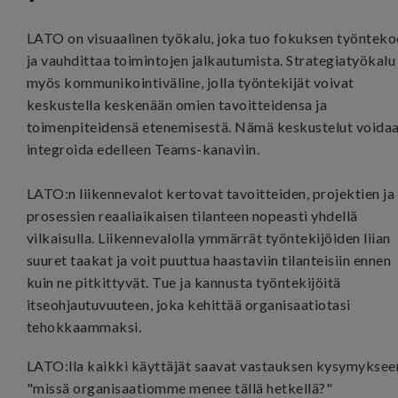
LATO on visuaalinen työkalu, joka tuo fokuksen työntek
ja vauhdittaa toimintojen jalkautumista. Strategiatyökalu
myös kommunikointiväline, jolla työntekijät voivat
keskustella keskenään omien tavoitteidensa ja
toimenpiteidensä etenemisestä. Nämä keskustelut voida
integroida edelleen Teams-kanaviin.
LATO:n liikennevalot kertovat tavoitteiden, projektien ja
prosessien reaaliaikaisen tilanteen nopeasti yhdellä
vilkaisulla. Liikennevalolla ymmärrät työntekijöiden liian
suuret taakat ja voit puuttua haastaviin tilanteisiin ennen
kuin ne pitkittyvät. Tue ja kannusta työntekijöitä
itseohjautuvuuteen, joka kehittää organisaatiotasi
tehokkaammaksi.
LATO:lla kaikki käyttäjät saavat vastauksen kysymyksee
"missä organisaatiomme menee tällä hetkellä?"