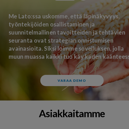
Me Lato:ssa uskomme, että läpinäkyvyys,
työntekijöiden osallistaminen ja
suunnitelmallinen tavoitteiden ja tehtävien
seuranta ovat strategian onnistumisen
avainasioita. Siksi loimme sovelluksen, jolla
muun muassa kaikki tuo käy käden kääntees
VARAA DEMO
Asiakkaitamme