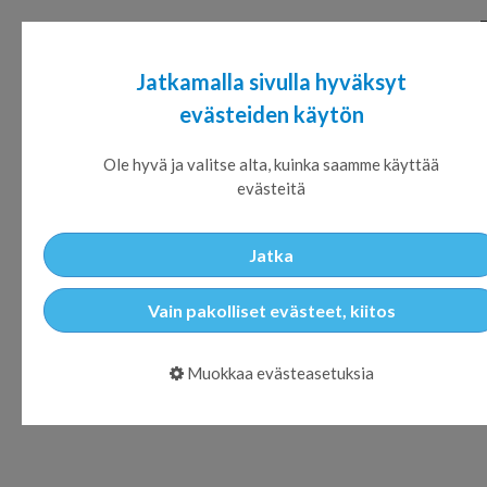
Jatkamalla sivulla hyväksyt
evästeiden käytön
LATO selkeyttää
Ole hyvä ja valitse alta, kuinka saamme käyttää
suunnittelua ja
evästeitä
johtamisrakennetta
Jatka
Vain pakolliset evästeet, kiitos
Muokkaa evästeasetuksia