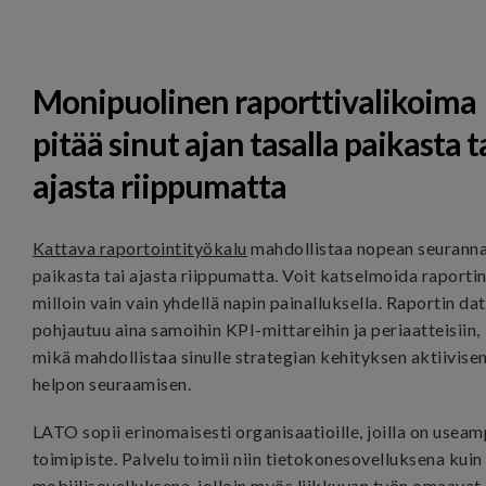
Monipuolinen raporttivalikoima
pitää sinut ajan tasalla paikasta t
ajasta riippumatta
Kattava raportointityökalu
mahdollistaa nopean seurann
paikasta tai ajasta riippumatta. Voit katselmoida raporti
milloin vain vain yhdellä napin painalluksella. Raportin da
pohjautuu aina samoihin KPI-mittareihin ja periaatteisiin,
mikä mahdollistaa sinulle strategian kehityksen aktiivisen
helpon seuraamisen.
LATO sopii erinomaisesti organisaatioille, joilla on useam
toimipiste. Palvelu toimii niin tietokonesovelluksena kuin
mobiilisovelluksena, jolloin myös liikkuvan työn omaavat