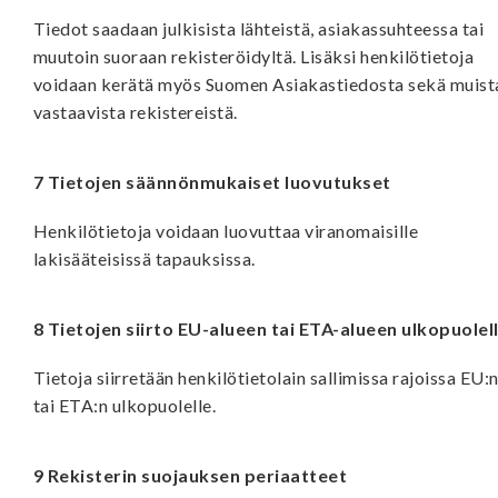
Tiedot saadaan julkisista lähteistä, asiakassuhteessa tai
muutoin suoraan rekisteröidyltä. Lisäksi henkilötietoja
voidaan kerätä myös Suomen Asiakastiedosta sekä muist
vastaavista rekistereistä.
7 Tietojen säännönmukaiset luovutukset
Henkilötietoja voidaan luovuttaa viranomaisille
lakisääteisissä tapauksissa.
8 Tietojen siirto EU-alueen tai ETA-alueen ulkopuolel
Tietoja siirretään henkilötietolain sallimissa rajoissa EU:
tai ETA:n ulkopuolelle.
9 Rekisterin suojauksen periaatteet