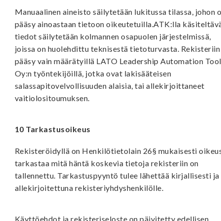
Manuaalinen aineisto säilytetään lukitussa tilassa, johon 
pääsy ainoastaan tietoon oikeutetuilla.ATK:lla käsiteltäva
tiedot säilytetään kolmannen osapuolen järjestelmissä,
joissa on huolehdittu teknisestä tietoturvasta. Rekisteriin
pääsy vain määrätyillä LATO Leadership Automation Too
Oy:n työntekijöillä, jotka ovat lakisääteisen
salassapitovelvollisuuden alaisia, tai allekirjoittaneet
vaitiolositoumuksen.
10 Tarkastusoikeus
Rekisteröidyllä on Henkilötietolain 26§ mukaisesti oikeu
tarkastaa mitä häntä koskevia tietoja rekisteriin on
tallennettu. Tarkastuspyyntö tulee lähettää kirjallisesti ja
allekirjoitettuna rekisteriyhdyshenkilölle.
Käyttöehdot ja rekisteriseloste on päivitetty edellisen