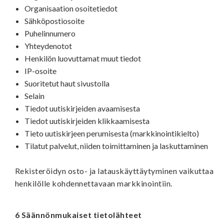
Organisaation osoitetiedot
Sähköpostiosoite
Puhelinnumero
Yhteydenotot
Henkilön luovuttamat muut tiedot
IP-osoite
Suoritetut haut sivustolla
Selain
Tiedot uutiskirjeiden avaamisesta
Tiedot uutiskirjeiden klikkaamisesta
Tieto uutiskirjeen perumisesta (markkinointikielto)
Tilatut palvelut, niiden toimittaminen ja laskuttaminen
Rekisteröidyn osto- ja latauskäyttäytyminen vaikuttaa
henkilölle kohdennettavaan markkinointiin.
6 Säännönmukaiset tietolähteet