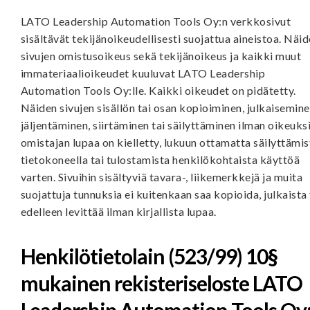
LATO Leadership Automation Tools Oy:n verkkosivut
sisältävät tekijänoikeudellisesti suojattua aineistoa. Näi
sivujen omistusoikeus sekä tekijänoikeus ja kaikki muut
immateriaalioikeudet kuuluvat LATO Leadership
Automation Tools Oy:lle. Kaikki oikeudet on pidätetty.
Näiden sivujen sisällön tai osan kopioiminen, julkaisemine
jäljentäminen, siirtäminen tai säilyttäminen ilman oikeuks
omistajan lupaa on kielletty, lukuun ottamatta säilyttämis
tietokoneella tai tulostamista henkilökohtaista käyttöä
varten. Sivuihin sisältyviä tavara-, liikemerkkejä ja muita
suojattuja tunnuksia ei kuitenkaan saa kopioida, julkaista 
edelleen levittää ilman kirjallista lupaa.
Henkilötietolain (523/99) 10§
mukainen rekisteriseloste LATO