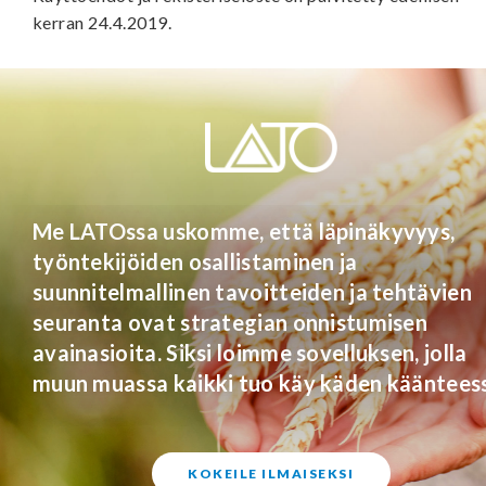
kerran 24.4.2019.
Me LATOssa uskomme, että läpinäkyvyys,
työntekijöiden osallistaminen ja
suunnitelmallinen tavoitteiden ja tehtävien
seuranta ovat strategian onnistumisen
avainasioita. Siksi loimme sovelluksen, jolla
muun muassa kaikki tuo käy käden kääntees
KOKEILE ILMAISEKSI